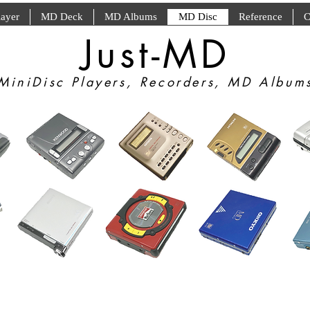
ayer
MD Deck
MD Albums
MD Disc
Reference
C
Just-MD
MiniDisc Players, Recorders, MD Album