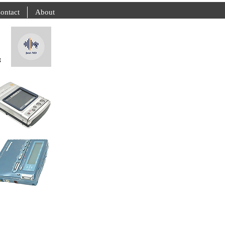
ontact
About
s